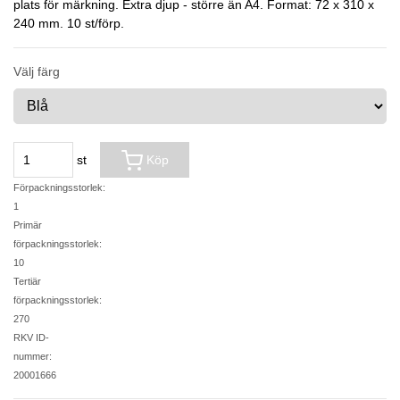
plats för märkning. Extra djup - större än A4. Format: 72 x 310 x
240 mm. 10 st/förp.
Välj färg
st
Köp
Förpackningsstorlek:
1
Primär
förpackningsstorlek:
10
Tertiär
förpackningsstorlek:
270
RKV ID-
nummer:
20001666