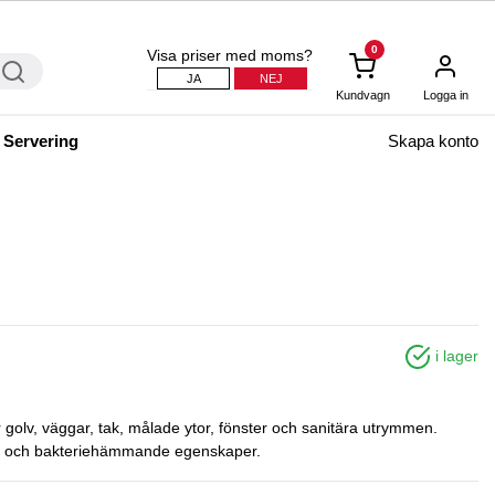
0
Visa priser med moms?
JA
NEJ
Kundvagn
Logga in
 Servering
Skapa konto
i lager
ör golv, väggar, tak, målade ytor, fönster och sanitära utrymmen.
lk- och bakteriehämmande egenskaper.