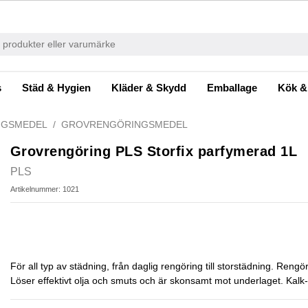
s
Städ & Hygien
Kläder & Skydd
Emballage
Kök &
NGSMEDEL
GROVRENGÖRINGSMEDEL
Grovrengöring PLS Storfix parfymerad 1L
PLS
Artikelnummer: 1021
För all typ av städning, från daglig rengöring till storstädning. Reng
Löser effektivt olja och smuts och är skonsamt mot underlaget. Ka