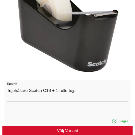
Scotch
Tejphållare Scotch C18 + 1 rulle tejp
i lager
Välj Variant