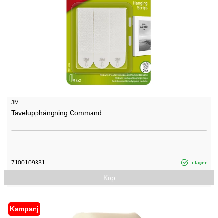
3M
Tavelupphängning Command
7100109331
i lager
Köp
Kampanj