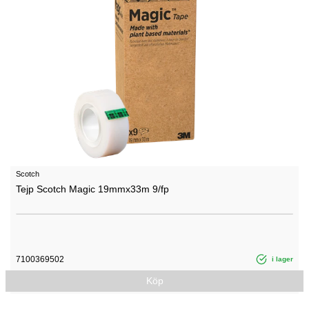
Scotch
Tejp Scotch Magic 19mmx33m 9/fp
7100369502
i lager
Köp