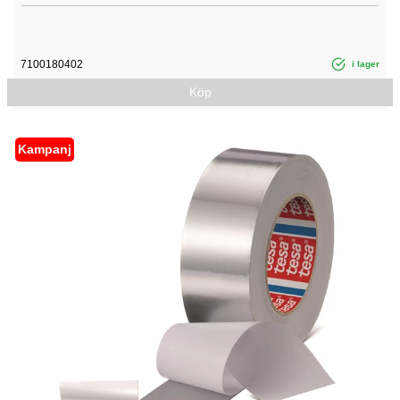
7100180402
i lager
Köp
Kampanj