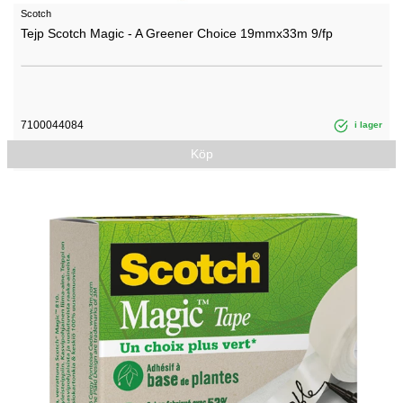
Scotch
Tejp Scotch Magic - A Greener Choice 19mmx33m 9/fp
7100044084
i lager
Köp