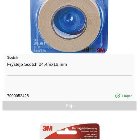
Scotch
Frystejp Scotch 24,4mx19 mm
7000052425
i lager
Köp