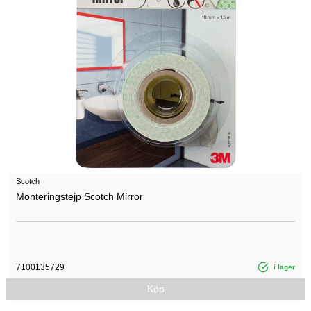
Scotch
Monteringstejp Scotch Mirror
7100135729
i lager
Köp