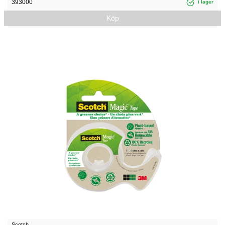
393000
i lager
Köp
Scotch