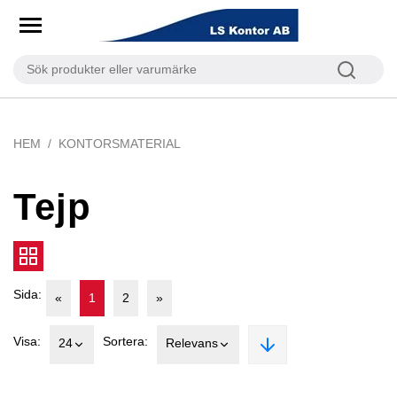
HEM
KONTORSMATERIAL
Tejp
Sida:
«
1
2
»
Visa:
Sortera:
24
Relevans