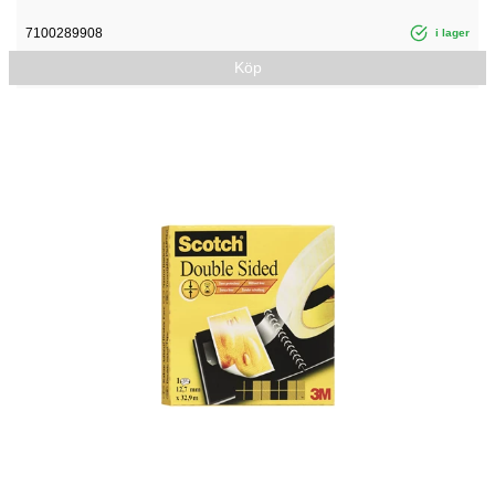
7100289908
i lager
Köp