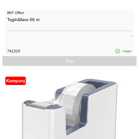
BNT Office
Tejphållare 66 m
741310
i lager
Köp
Kampanj