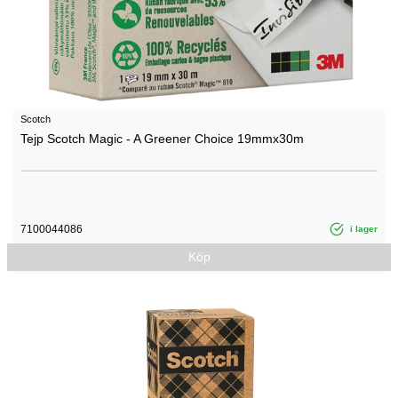
Scotch
Tejp Scotch Magic - A Greener Choice 19mmx30m
7100044086
i lager
Köp