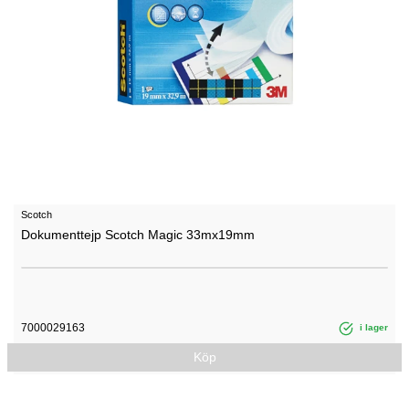
Scotch
Dokumenttejp Scotch Magic 33mx19mm
7000029163
i lager
Köp