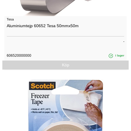
Tesa
Aluminiumtejp 60652 Tesa 50mmx50m
606520000000
i lager
Köp