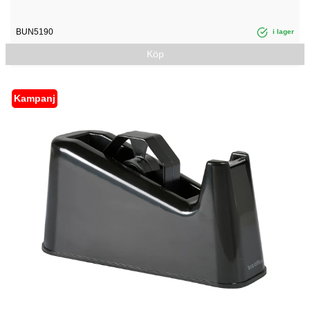
BUN5190
i lager
Köp
Kampanj