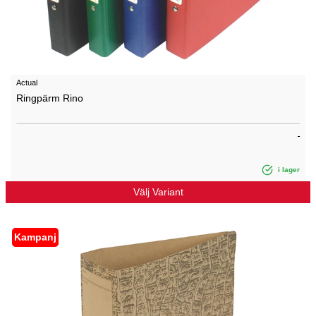
Actual
Ringpärm Rino
i lager
Välj Variant
Kampanj