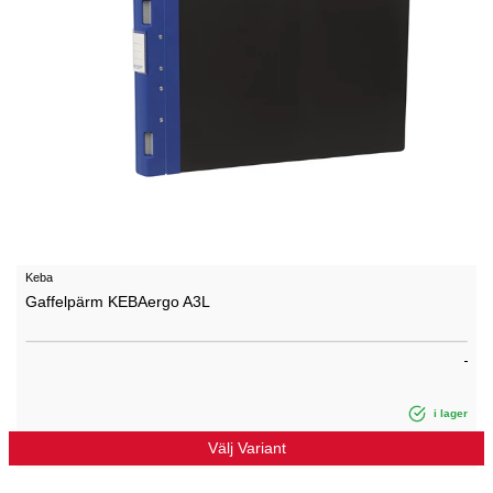
Keba
Gaffelpärm KEBAergo A3L
i lager
Välj Variant