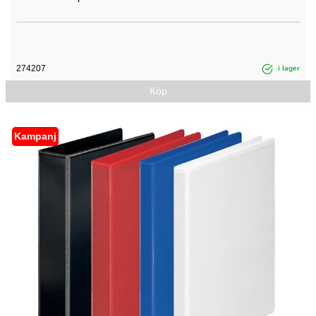
274207
i lager
Köp
Kampanj