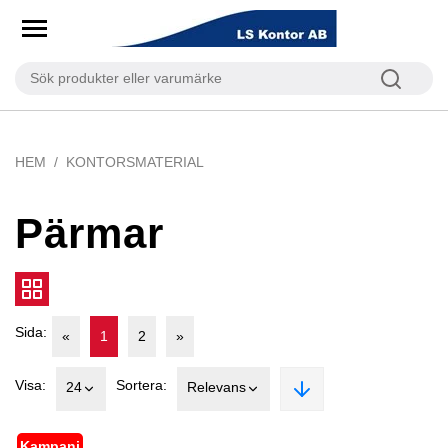
HEM
KONTORSMATERIAL
Pärmar
Sida:
«
1
2
»
Visa:
Sortera:
24
Relevans
Kampanj