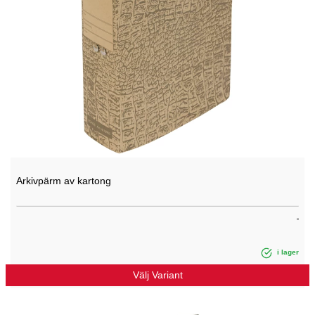
Arkivpärm av kartong
i lager
Välj Variant