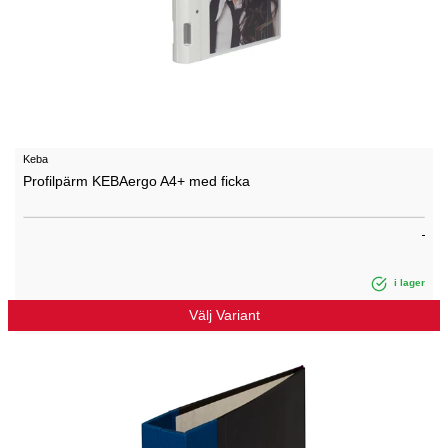
Keba
Profilpärm KEBAergo A4+ med ficka
i lager
Välj Variant