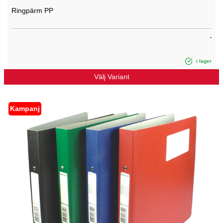
Ringpärm PP
i lager
Välj Variant
Kampanj