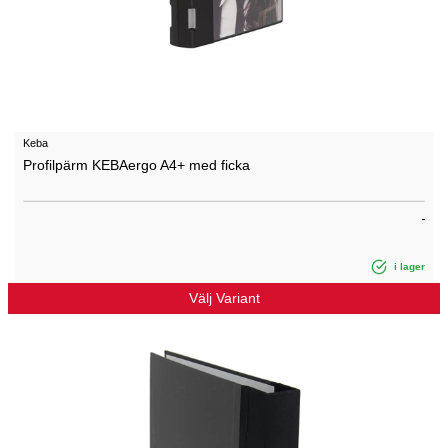
Keba
Profilpärm KEBAergo A4+ med ficka
i lager
Välj Variant