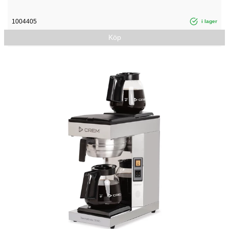
1004405
i lager
Köp