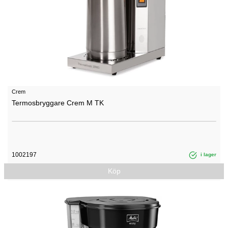
Crem
Termosbryggare Crem M TK
1002197
i lager
Köp