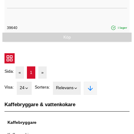
39640
i lager
Köp
Sida:
«
1
»
Visa:
Sortera:
24
Relevans
Kaffebryggare & vattenkokare
Kaffebryggare