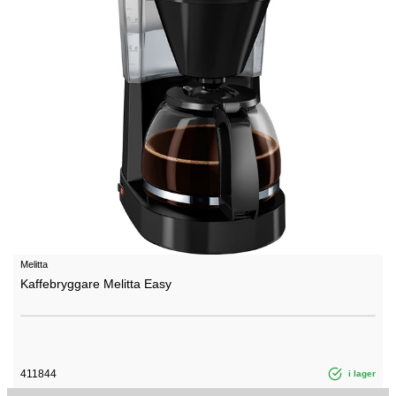
Melitta
Kaffebryggare Melitta Easy
411844
i lager