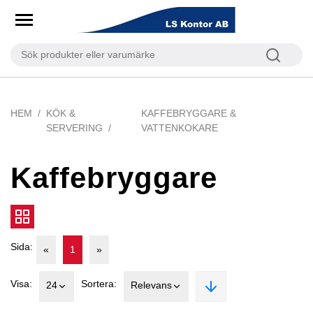
HEM
KÖK &
KAFFEBRYGGARE &
SERVERING
VATTENKOKARE
Kaffebryggare
Sida:
«
1
»
Visa:
Sortera:
24
Relevans