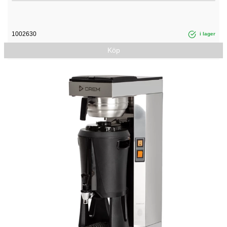
1002630
i lager
Köp