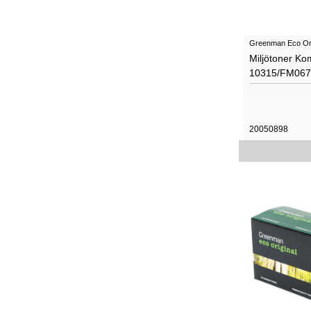
Greenman Eco Ori
Miljötoner Ko
10315/FM067
20050898