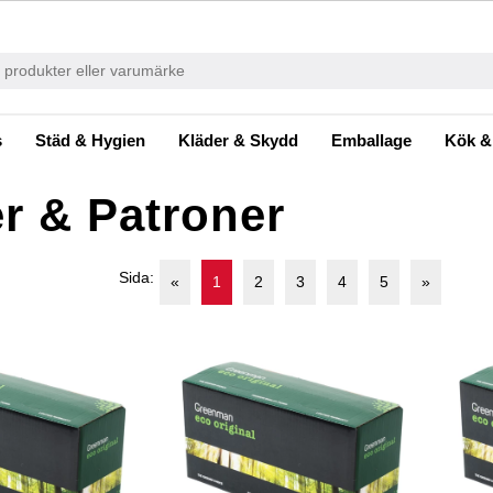
s
Städ & Hygien
Kläder & Skydd
Emballage
Kök &
r & Patroner
Sida:
«
1
2
3
4
5
»