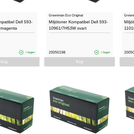
Greenman Eco Original
Green
mpatibel Dell 593-
Miljötoner Kompatibel Dell 593­
Miljö
 magenta
10961/7H53W svart
1101
20050198
2005
i lager
i lager
Köp
Köp