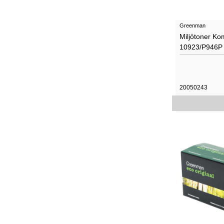
Greenman
Miljötoner Ko
10923/P946P
20050243