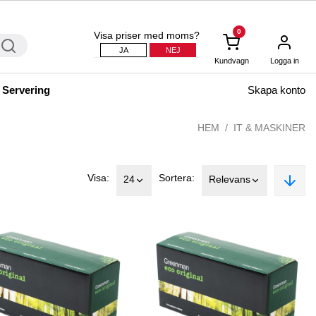
0
Visa priser med moms?
JA
NEJ
Kundvagn
Logga in
 Servering
Skapa konto
HEM
IT & MASKINER
Visa:
Sortera:
24
Relevans