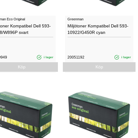
an Eco Original
Greenman
toner Kompatibel Dell 593-
Miljötoner Kompatibel Dell 593-
8/W896P svart
10922/G450R cyan
0949
20051192
i lager
i lager
Köp
Köp