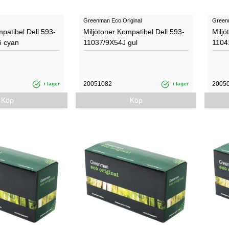
Greenman Eco Original
Green
mpatibel Dell 593-
Miljötoner Kompatibel Dell 593-
Miljö
 cyan
11037/9X54J gul
1104
20051082
2005
i lager
i lager
Köp
Köp