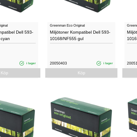
ginal
Greenman Eco Original
Greenm
mpatibel Dell 593­
Miljötoner Kompatibel Dell 593­
Miljö
 cyan
10168/NF555 gul
1016
20050403
2005
i lager
i lager
Köp
Köp