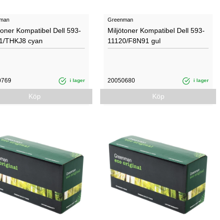
man
Greenman
toner Kompatibel Dell 593-
Miljötoner Kompatibel Dell 593-
1/THKJ8 cyan
11120/F8N91 gul
0769
20050680
i lager
i lager
Köp
Köp