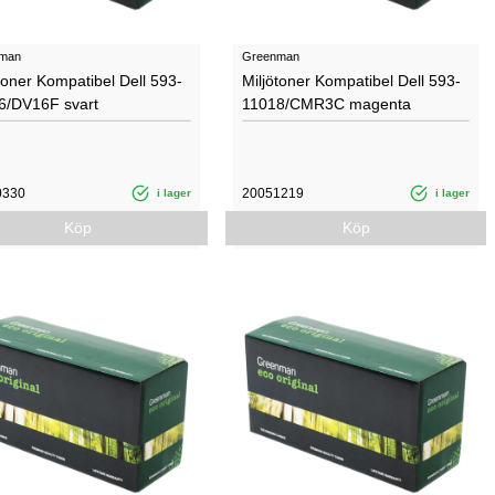
man
Greenman
toner Kompatibel Dell 593-
Miljötoner Kompatibel Dell 593-
6/DV16F svart
11018/CMR3C magenta
0330
20051219
i lager
i lager
Köp
Köp