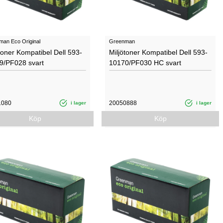
an Eco Original
Greenman
toner Kompatibel Dell 593­
Miljötoner Kompatibel Dell 593-
9/PF028 svart
10170/PF030 HC svart
1080
20050888
i lager
i lager
Köp
Köp