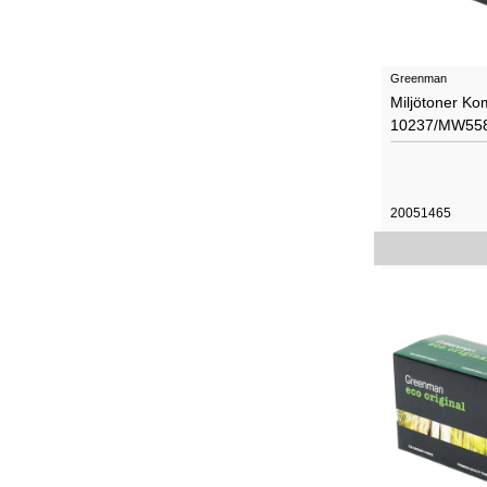
Greenman
Miljötoner Ko
10237/MW558
20051465