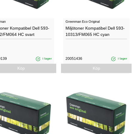
man
Greenman Eco Original
toner Kompatibel Dell 593-
Miljötoner Kompatibel Dell 593-
2/FM064 HC svart
10313/FM065 HC cyan
0139
20051436
i lager
i lager
Köp
Köp