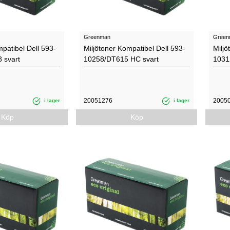
Greenman
Green
mpatibel Dell 593-
Miljötoner Kompatibel Dell 593-
Miljö
 svart
10258/DT615 HC svart
1031
20051276
2005
i lager
i lager
Köp
Köp