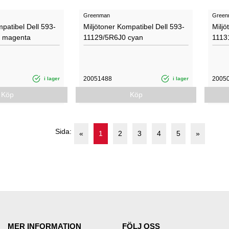
Greenman
Green
mpatibel Dell 593-
Miljötoner Kompatibel Dell 593-
Miljö
 magenta
11129/5R6J0 cyan
1113
20051488
2005
i lager
i lager
Köp
Köp
Sida:
«
1
2
3
4
5
»
MER INFORMATION
FÖLJ OSS