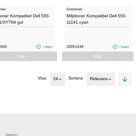
man
Greenman
toner Kompatibel Dell 593-
Miljötoner Kompatibel Dell 593-
1/XY7N4 gul
11141 cyan
0560
20051439
i lager
i lager
Köp
Köp
Visa:
Sortera:
24
Relevans