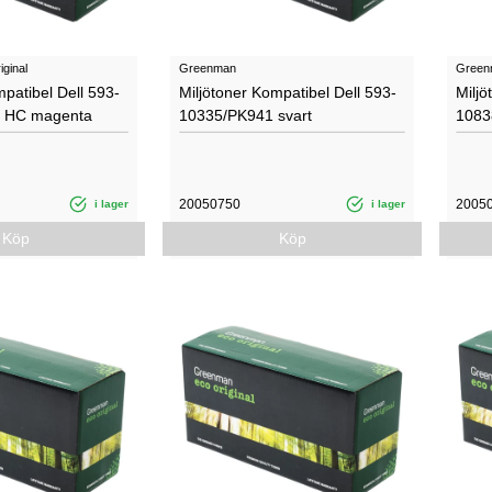
ginal
Greenman
Greenm
mpatibel Dell 593-
Miljötoner Kompatibel Dell 593-
Miljö
 HC magenta
10335/PK941 svart
1083
20050750
2005
i lager
i lager
Köp
Köp