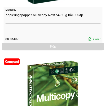
Multicopy
Kopieringspapper Multicopy Next A4 80 g hål 500/fp
88365187
i lager
Köp
Kampanj