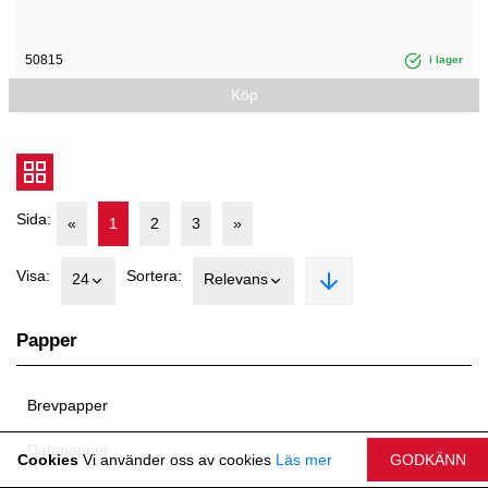
50815
i lager
Köp
Sida:
«
1
2
3
»
Visa:
Sortera:
24
Relevans
Papper
Brevpapper
Datapapper
Cookies
Vi använder oss av cookies
Läs mer
GODKÄNN