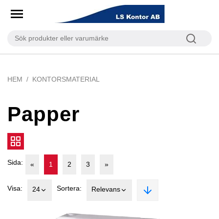
HEM
KONTORSMATERIAL
Papper
Sida:
«
1
2
3
»
Visa:
Sortera:
24
Relevans