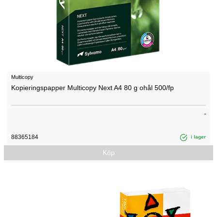
Multicopy
Kopieringspapper Multicopy Next A4 80 g ohål 500/fp
88365184
i lager
Köp