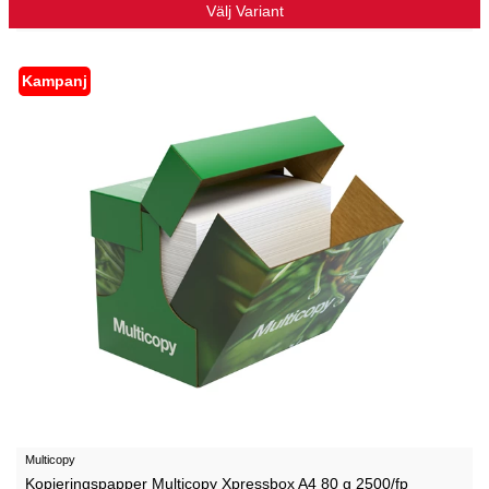
Välj Variant
Kampanj
Multicopy
Kopieringspapper Multicopy Xpressbox A4 80 g 2500/fp