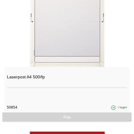
Laserpost A4 500/fp
50854
i lager
Köp