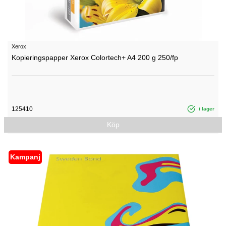
Xerox
Kopieringspapper Xerox Colortech+ A4 200 g 250/fp
125410
i lager
Köp
Kampanj