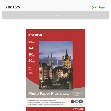
7981A005
i lager
Köp