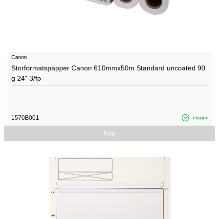
Canon
Storformatspapper Canon 610mmx50m Standard uncoated 90
g 24" 3/fp
1570B001
i lager
Köp