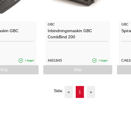
GBC
GBC
askin GBC
Inbindningsmaskin GBC
Spir
CombBind 200
4401845
CA61
i lager
i lager
Köp
Köp
Sida:
«
1
»