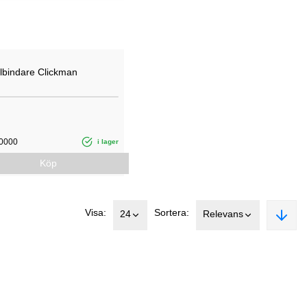
albindare Clickman
0000
i lager
Köp
Visa:
Sortera:
24
Relevans