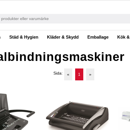
s
Städ & Hygien
Kläder & Skydd
Emballage
Kök &
albindningsmaskiner
Sida:
«
1
»