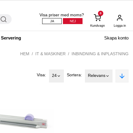
0
Visa priser med moms?
JA
NEJ
Kundvagn
Logga in
 Servering
Skapa konto
HEM
IT & MASKINER
INBINDNING & INPLASTNING
Visa:
Sortera:
24
Relevans