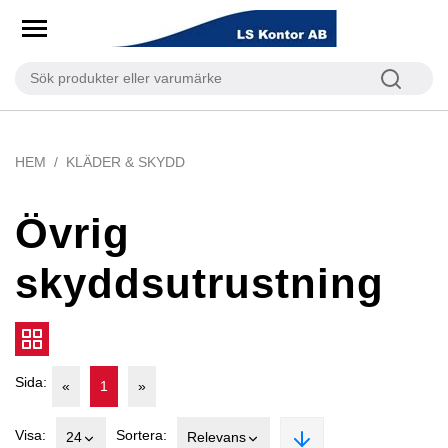
HEM
KLÄDER & SKYDD
Övrig
skyddsutrustning
Sida:
«
1
»
Visa:
Sortera:
24
Relevans