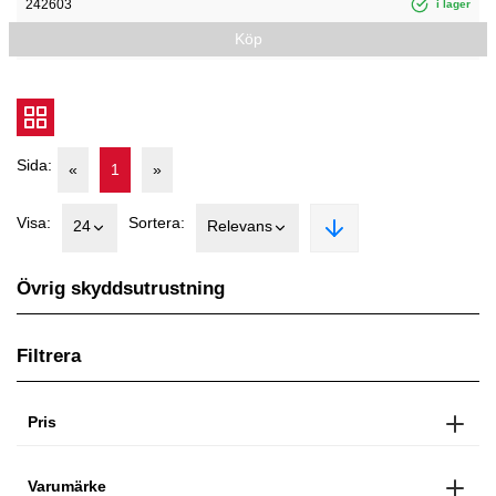
242603
i lager
Köp
Sida:
«
1
»
Visa:
Sortera:
24
Relevans
Övrig skyddsutrustning
Filtrera
Pris
Varumärke