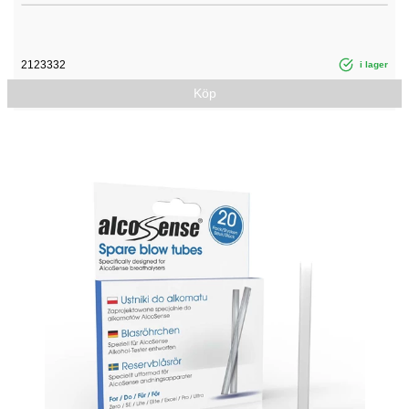
2123332
i lager
Köp