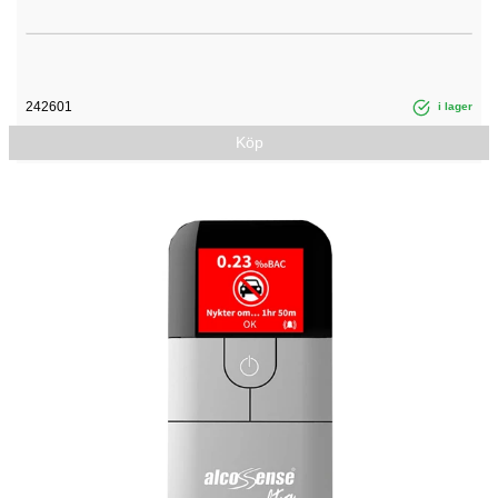
242601
i lager
Köp