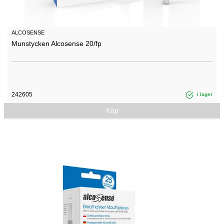
ALCOSENSE
Munstycken Alcosense 20/fp
242605
i lager
Köp