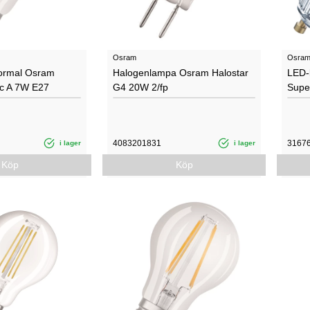
Osram
Osra
ormal Osram
Halogenlampa Osram Halostar
LED-
sic A 7W E27
G4 20W 2/fp
Supe
4083201831
3167
i lager
i lager
Köp
Köp