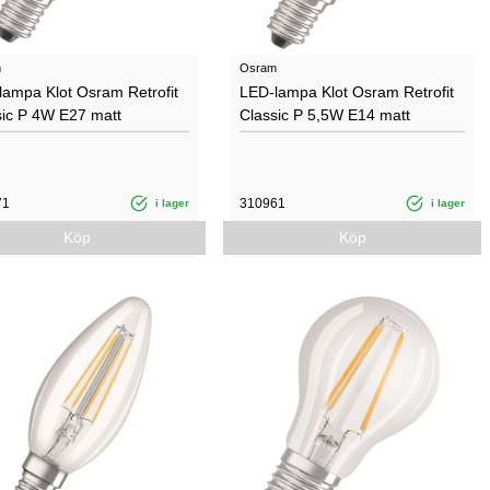
m
Osram
lampa Klot Osram Retrofit
LED-lampa Klot Osram Retrofit
sic P 4W E27 matt
Classic P 5,5W E14 matt
71
310961
i lager
i lager
Köp
Köp