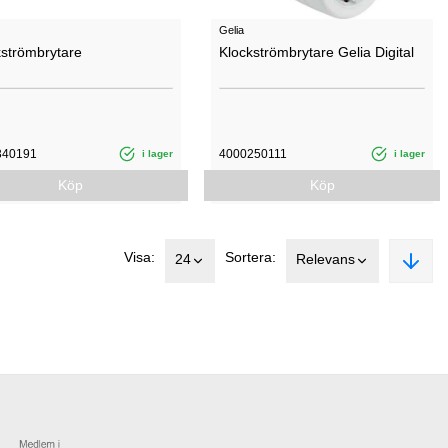
Gelia
kströmbrytare
Klockströmbrytare Gelia Digital
340191
4000250111
i lager
i lager
Köp
Köp
Visa:
Sortera:
24
Relevans