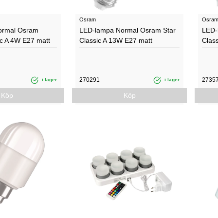
Osram
Osra
ormal Osram
LED-lampa Normal Osram Star
LED-
sic A 4W E27 matt
Classic A 13W E27 matt
Clas
270291
2735
i lager
i lager
Köp
Köp