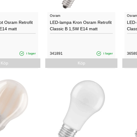
Osram
Osra
t Osram Retrofit
LED-lampa Kron Osram Retrofit
LED-
 E14 matt
Classic B 1,5W E14 matt
Clas
341891
3658
i lager
i lager
Köp
Köp