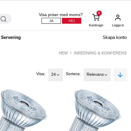
0
Visa priser med moms?
JA
NEJ
Kundvagn
Logga in
 Servering
Skapa konto
HEM
INREDNING & KONFERENS
Visa:
Sortera:
24
Relevans