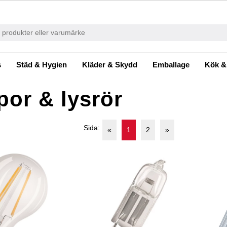
s
Städ & Hygien
Kläder & Skydd
Emballage
Kök &
or & lysrör
Sida:
«
1
2
»