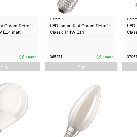
Osram
Osra
t Osram Retrofit
LED-lampa Klot Osram Retrofit
LED-
W E14 matt
Classic P 4W E14
Clas
365271
3706
i lager
i lager
Köp
Köp