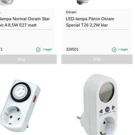
m
Osram
lampa Normal Osram Star
LED-lampa Päron Osram
sic A 8,5W E27 matt
Special T26 2,2W klar
71
328501
i lager
i lager
Köp
Köp