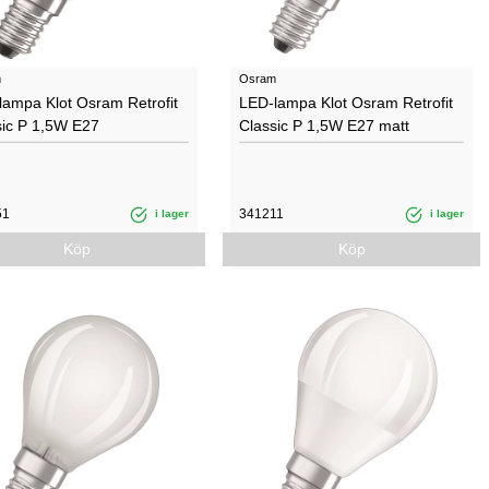
m
Osram
lampa Klot Osram Retrofit
LED-lampa Klot Osram Retrofit
sic P 1,5W E27
Classic P 1,5W E27 matt
51
341211
i lager
i lager
Köp
Köp