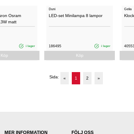
Duni
Gelia
äron Osram
LED-set Minilampa 8 lampor
Kloc
2,3W matt
186495
4055
i lager
i lager
Köp
Köp
Sida:
«
1
2
»
MER INFORMATION
FÖLJ OSS