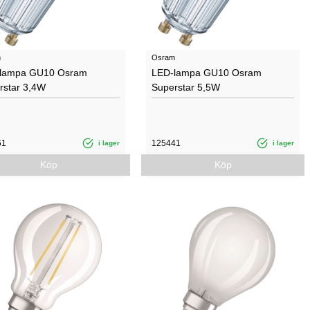
m
Osram
lampa GU10 Osram
LED-lampa GU10 Osram
rstar 3,4W
Superstar 5,5W
61
125441
i lager
i lager
Köp
Köp