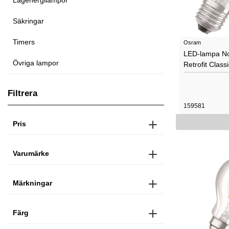
Lågenergilampor
Säkringar
Timers
Osram
LED-lampa N
Övriga lampor
Retrofit Clas
Filtrera
159581
Pris
Varumärke
Märkningar
Färg