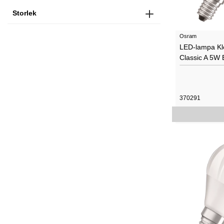
Storlek
Osram
LED-lampa Klo
Classic A 5W
370291