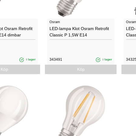
Osram
Osra
t Osram Retrofit
LED-lampa Klot Osram Retrofit
LED-
 E14 dimbar
Classic P 1,5W E14
Clas
343491
3432
i lager
i lager
Köp
Köp