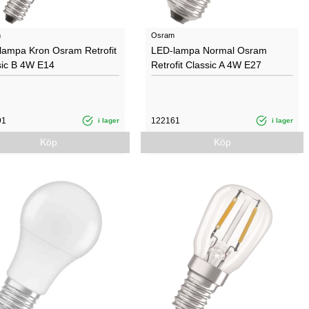
m
Osram
lampa Kron Osram Retrofit
LED-lampa Normal Osram
sic B 4W E14
Retrofit Classic A 4W E27
91
122161
i lager
i lager
Köp
Köp