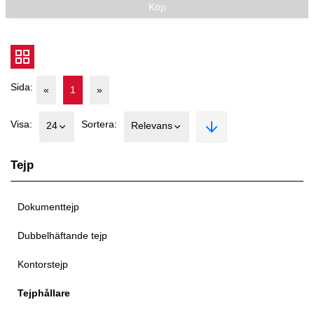
Köp
Sida:
«
1
»
Visa:
Sortera:
24
Relevans
Tejp
Dokumenttejp
Dubbelhäftande tejp
Kontorstejp
Tejphållare