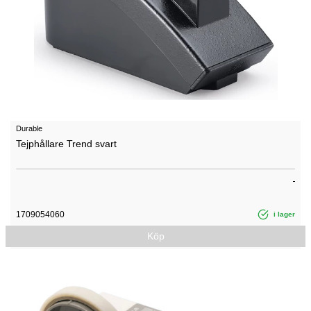
Durable
Tejphållare Trend svart
1709054060
i lager
Köp