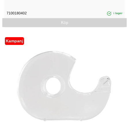
7100180402
i lager
Köp
Kampanj