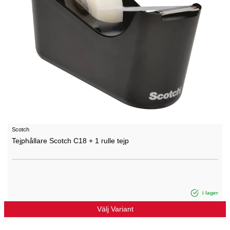
Scotch
Tejphållare Scotch C18 + 1 rulle tejp
i lager
Välj Variant