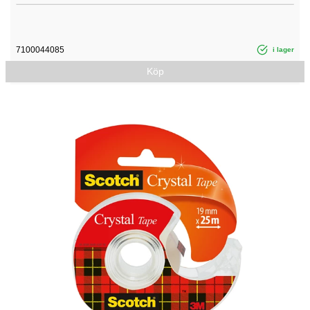
7100044085
i lager
Köp