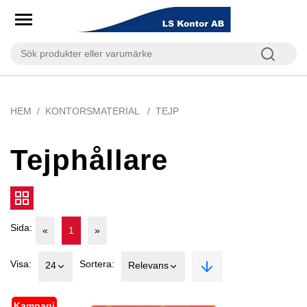
HEM
KONTORSMATERIAL
TEJP
Tejphållare
Sida:
«
1
»
Visa:
Sortera:
24
Relevans
Kampanj