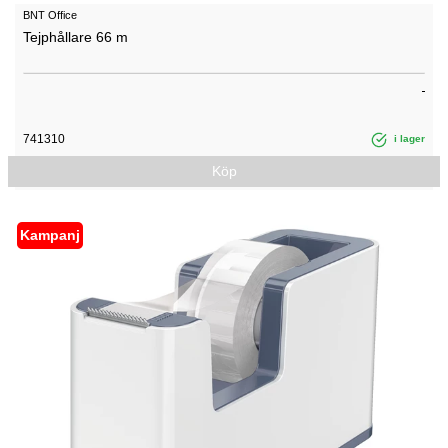
BNT Office
Tejphållare 66 m
741310
i lager
Köp
Kampanj