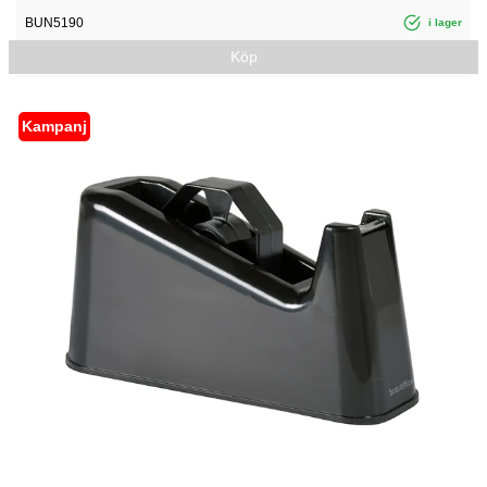
BUN5190
i lager
Köp
Kampanj