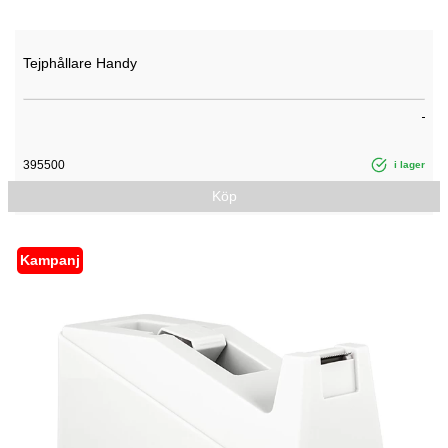
Tejphållare Handy
395500
i lager
Köp
Kampanj