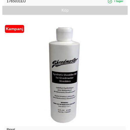
1765031EU
i lager
Köp
Kampanj
Rexel