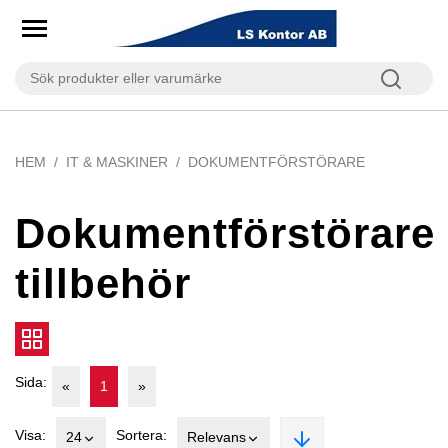
HEM
IT & MASKINER
DOKUMENTFÖRSTÖRARE
Dokumentförstörare
tillbehör
Sida:
«
1
»
Visa:
Sortera:
24
Relevans