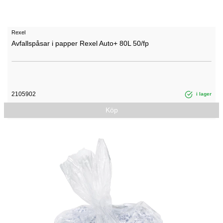
Rexel
Avfallspåsar i papper Rexel Auto+ 80L 50/fp
2105902
i lager
Köp