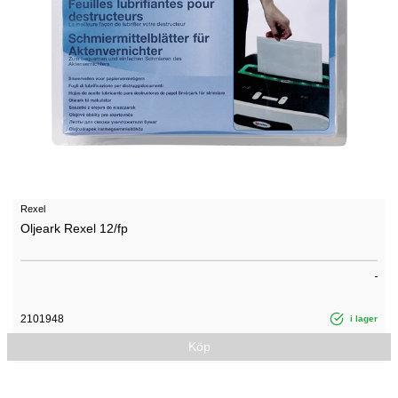
Rexel
Oljeark Rexel 12/fp
2101948
i lager
Köp