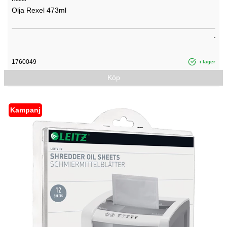
Olja Rexel 473ml
1760049
i lager
Köp
Kampanj