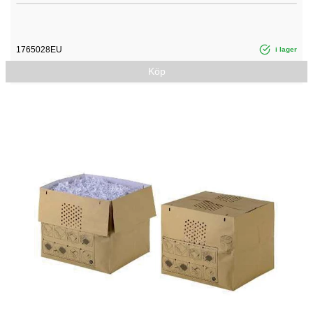
1765028EU
i lager
Köp