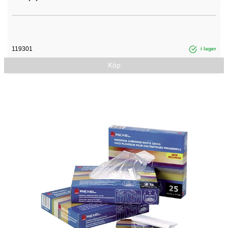
119301
i lager
Köp