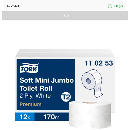
472640
i lager
Köp