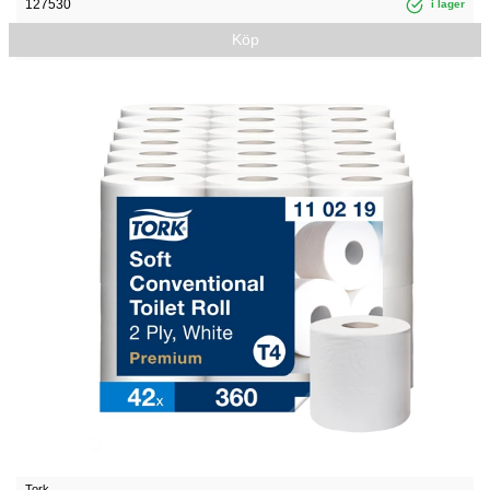
127530
i lager
Köp
Tork