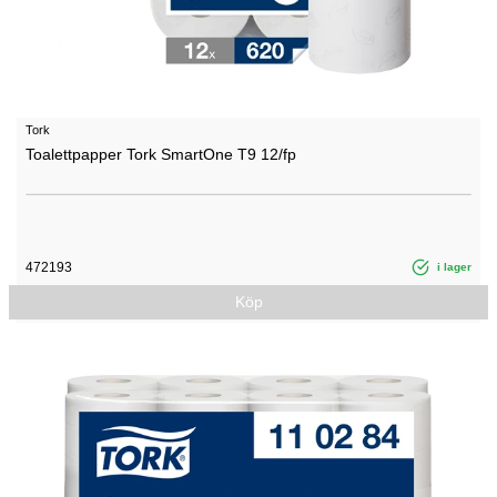
Tork
Toalettpapper Tork SmartOne T9 12/fp
472193
i lager
Köp