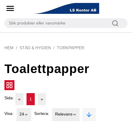
HEM
STÄD & HYGIEN
TORKPAPPER
Toalettpapper
Sida:
«
1
»
Visa:
Sortera:
24
Relevans