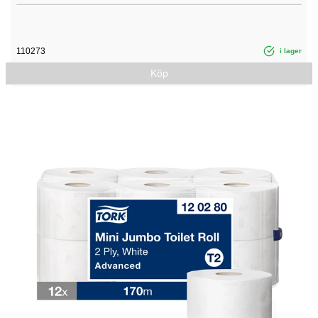
110273
i lager
Köp