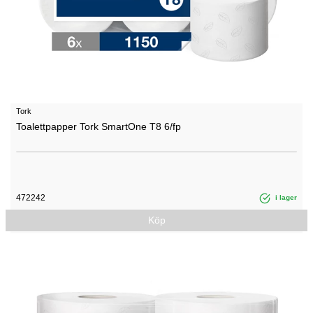
Tork
Toalettpapper Tork SmartOne T8 6/fp
472242
i lager
Köp