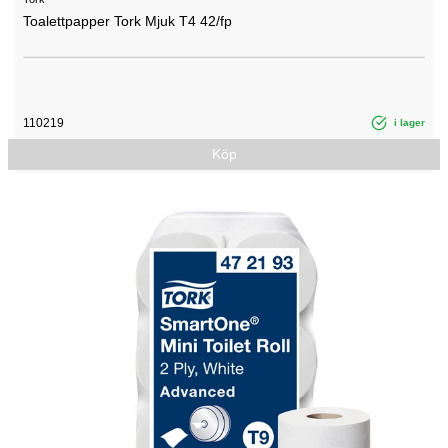
Toalettpapper Tork Mjuk T4 42/fp
110219
i lager
Köp