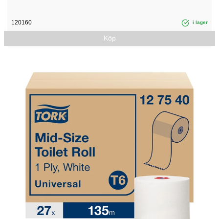
120160
i lager
Köp