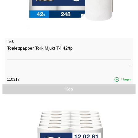
Tork
Toalettpapper Tork Mjukt T4 42/fp
110317
i lager
Köp