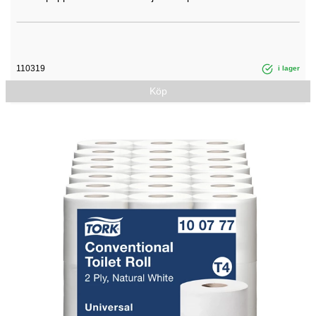
110319
i lager
Köp