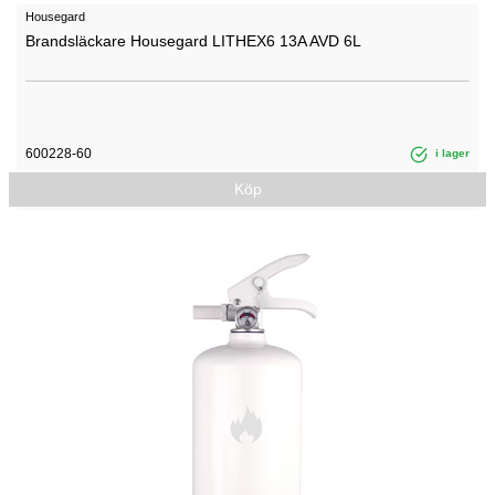
Housegard
Brandsläckare Housegard LITHEX6 13A AVD 6L
600228-60
i lager
Köp