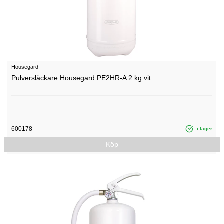
Housegard
Pulversläckare Housegard PE2HR-A 2 kg vit
600178
i lager
Köp