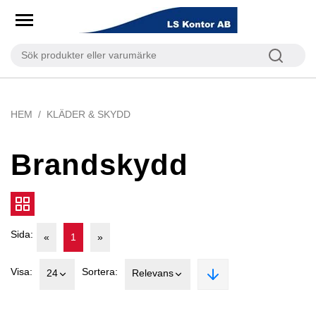
HEM
KLÄDER & SKYDD
Brandskydd
Sida:
«
1
»
Visa:
Sortera:
24
Relevans