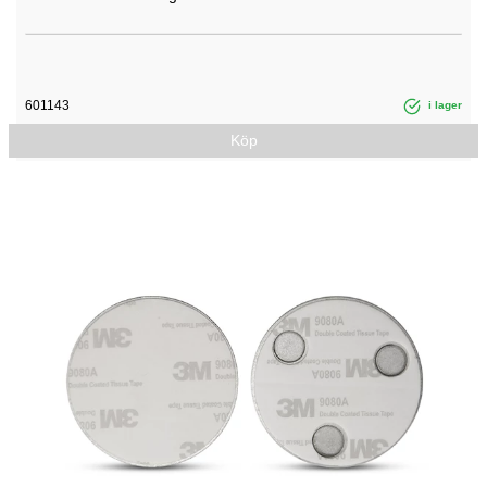
601143
i lager
Köp