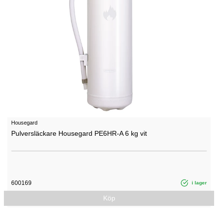
Housegard
Pulversläckare Housegard PE6HR-A 6 kg vit
600169
i lager
Köp