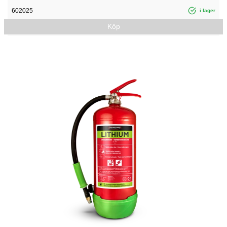
602025
i lager
Köp