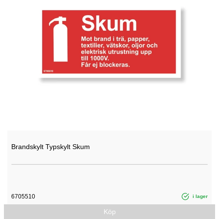
Brandskylt Typskylt Skum
6705510
i lager
Köp