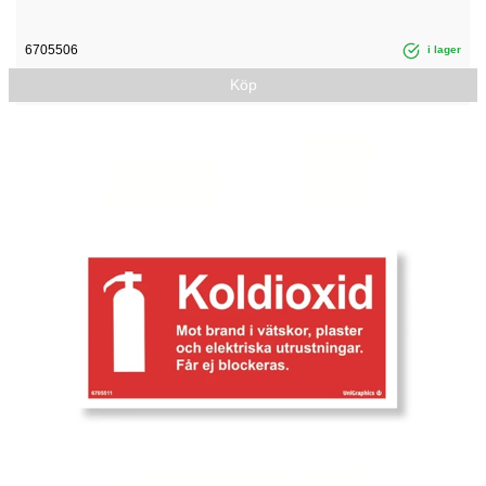
6705506
i lager
Köp