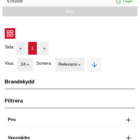
6705509
i lager
Köp
Sida:
«
1
»
Visa:
Sortera:
24
Relevans
Brandskydd
Filtrera
Pris
Varumärke