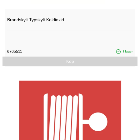
Brandskylt Typskylt Koldioxid
6705511
i lager
Köp