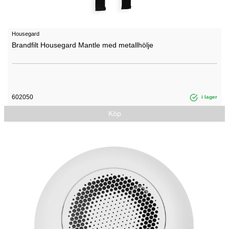
Housegard
Brandfilt Housegard Mantle med metallhölje
602050
i lager
Köp