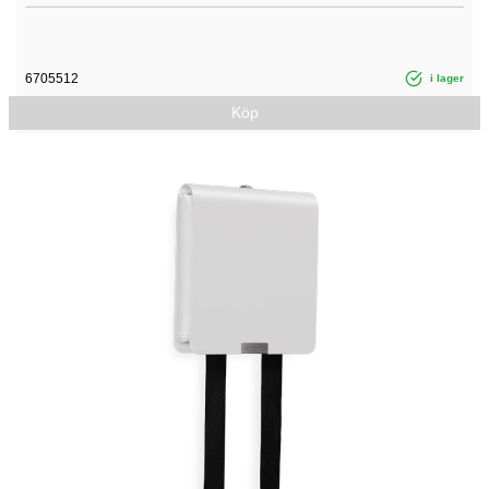
6705512
i lager
Köp