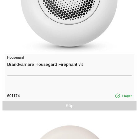
Housegard
Brandvarnare Housegard Firephant vit
601174
i lager
Köp