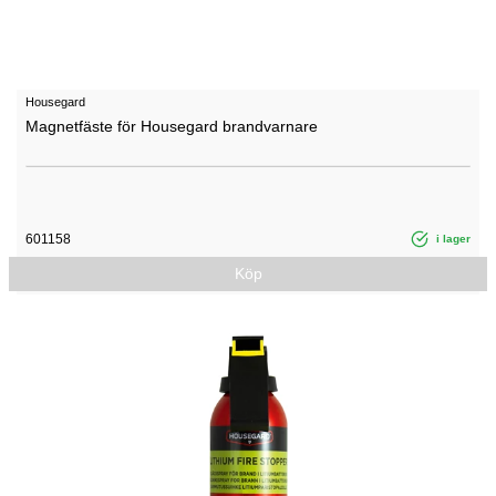
Housegard
Magnetfäste för Housegard brandvarnare
601158
i lager
Köp