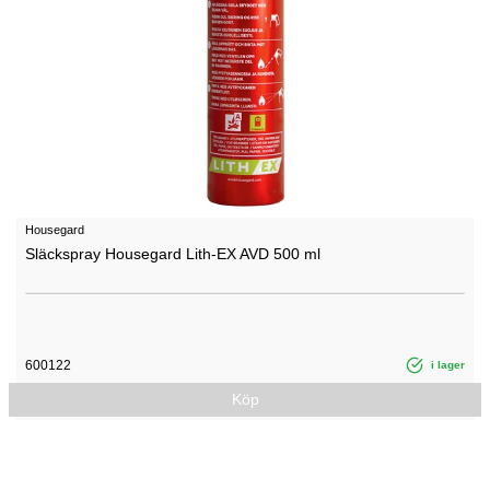
Housegard
Släckspray Housegard Lith-EX AVD 500 ml
600122
i lager
Köp