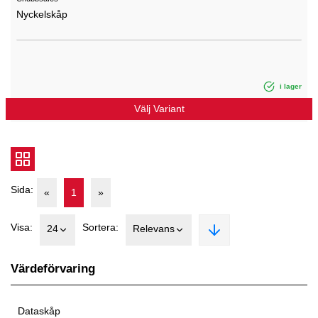
Nyckelskåp
i lager
Välj Variant
Sida:
«
1
»
Visa:
Sortera:
24
Relevans
Värdeförvaring
Dataskåp