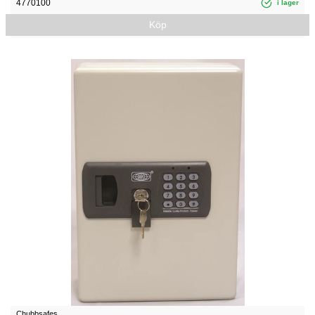
4770100
i lager
Köp
Chubbsafes