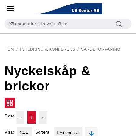
HEM
INREDNING & KONFERENS
VÄRDEFÖRVARING
Nyckelskåp &
brickor
Sida:
«
1
»
Visa:
Sortera:
24
Relevans