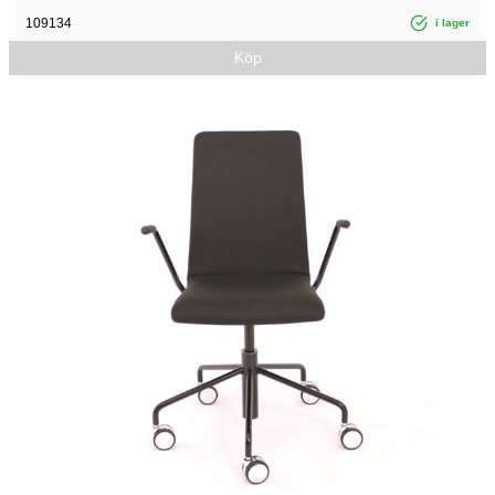
109134
i lager
Köp