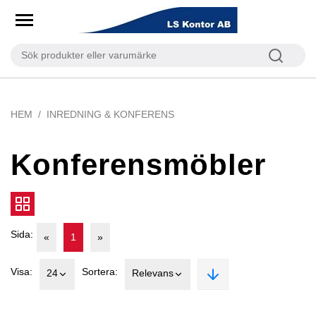
HEM
INREDNING & KONFERENS
Konferensmöbler
Sida:
«
1
»
Visa:
Sortera:
24
Relevans