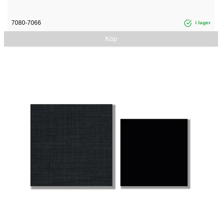
7080-7066
i lager
Köp