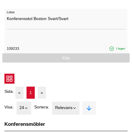
Lotus
Konferensstol Boston Svart/Svart
109233
i lager
Köp
Sida:
«
1
»
Visa:
Sortera:
24
Relevans
Konferensmöbler