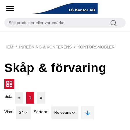
HEM
INREDNING & KONFERENS
KONTORSMÖBLER
Skåp & förvaring
Sida:
«
1
»
Visa:
Sortera:
24
Relevans