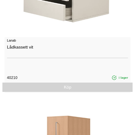
Lanab
Lådkassett vit
40210
i lager
Köp