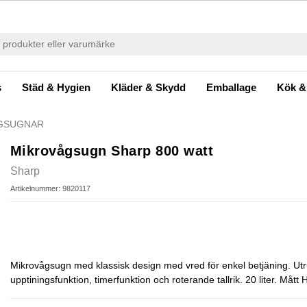
s
Städ & Hygien
Kläder & Skydd
Emballage
Kök &
GSUGNAR
Mikrovågsugn Sharp 800 watt
Sharp
Artikelnummer: 9820117
Mikrovågsugn med klassisk design med vred för enkel betjäning. Utr
upptiningsfunktion, timerfunktion och roterande tallrik. 20 liter. M