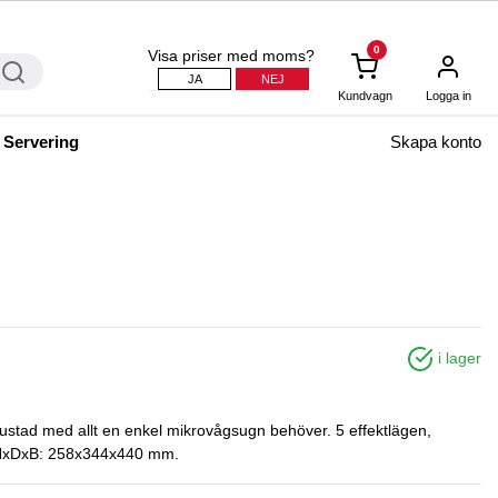
0
Visa priser med moms?
JA
NEJ
Kundvagn
Logga in
 Servering
Skapa konto
i lager
ustad med allt en enkel mikrovågsugn behöver. 5 effektlägen,
ått HxDxB: 258x344x440 mm.