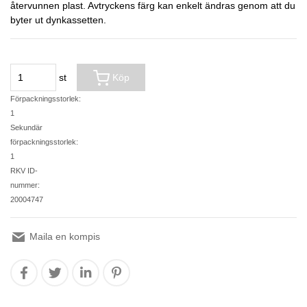
återvunnen plast. Avtryckens färg kan enkelt ändras genom att du
byter ut dynkassetten.
st
Köp
Förpackningsstorlek:
1
Sekundär
förpackningsstorlek:
1
RKV ID-
nummer:
20004747
Maila en kompis