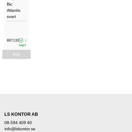
Bic
Atlantis
svart
887132
i
lager
Köp
LS KONTOR AB
08-594 409 40
info@lskontor.se