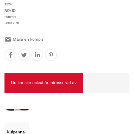
1224
RKV ID-
nummer:
20003870
Maila en kompis
Du kanske också är intresserad av
Kulpenna