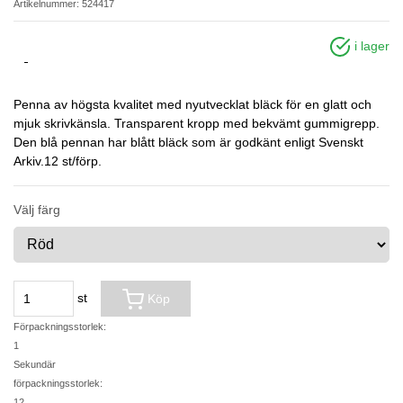
Artikelnummer: 524417
i lager
Penna av högsta kvalitet med nyutvecklat bläck för en glatt och
mjuk skrivkänsla. Transparent kropp med bekvämt gummigrepp.
Den blå pennan har blått bläck som är godkänt enligt Svenskt
Arkiv.12 st/förp.
Välj färg
st
Köp
Förpackningsstorlek:
1
Sekundär
förpackningsstorlek:
12