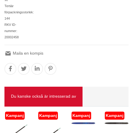
Tertiär
förpackningsstorlek:
144
RKV ID-
nummer:
20002458
Maila en kompis
Du kanske också är intresserad av
Kampanj
Kampanj
Kampanj
Kampanj