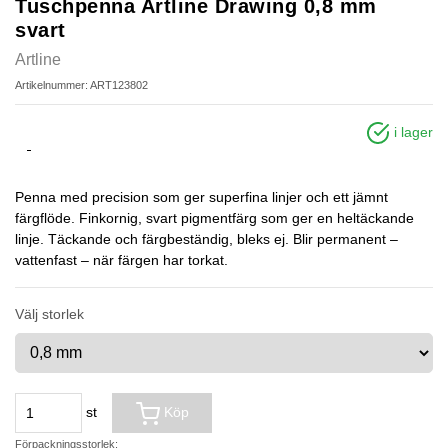
Tuschpenna Artline Drawing 0,8 mm
svart
Artline
Artikelnummer: ART123802
i lager
Penna med precision som ger superfina linjer och ett jämnt
färgflöde. Finkornig, svart pigmentfärg som ger en heltäckande
linje. Täckande och färgbeständig, bleks ej. Blir permanent –
vattenfast – när färgen har torkat.
Välj storlek
st
Köp
Förpackningsstorlek: