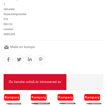
1
Sekundär
förpackningsstorlek:
576
RKV ID-
nummer:
20001203
Maila en kompis
Du kanske också är intresserad av
Kampanj
Kampanj
Kampanj
Kampanj