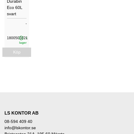
Durabin
Eco 60L
svart
1800503221
i
lager
Köp
LS KONTOR AB
08-594 409 40
info@lskontor.se
Bristagatan 21A, 195 60 Märsta