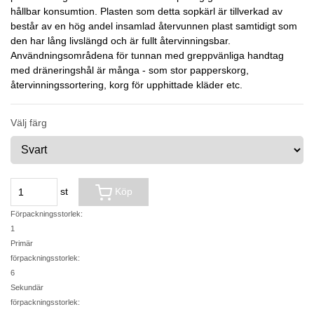
hållbar konsumtion. Plasten som detta sopkärl är tillverkad av
består av en hög andel insamlad återvunnen plast samtidigt som
den har lång livslängd och är fullt återvinningsbar.
Användningsområdena för tunnan med greppvänliga handtag
med dräneringshål är många - som stor papperskorg,
återvinningssortering, korg för upphittade kläder etc.
Välj färg
st
Köp
Förpackningsstorlek:
1
Primär
förpackningsstorlek:
6
Sekundär
förpackningsstorlek: