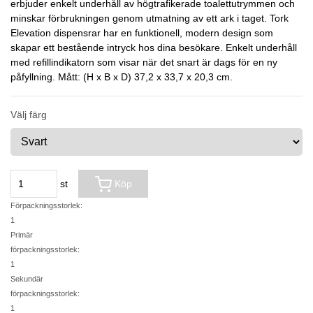
erbjuder enkelt underhåll av högtrafikerade toalettutrymmen och
minskar förbrukningen genom utmatning av ett ark i taget. Tork
Elevation dispensrar har en funktionell, modern design som
skapar ett bestående intryck hos dina besökare. Enkelt underhåll
med refillindikatorn som visar när det snart är dags för en ny
påfyllning. Mått: (H x B x D) 37,2 x 33,7 x 20,3 cm.
Välj färg
st
Köp
Förpackningsstorlek:
1
Primär
förpackningsstorlek:
1
Sekundär
förpackningsstorlek:
1