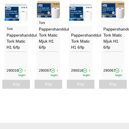
Tork
Pappershanddukar
Pappershand
Tork
Pappershanddukar
Tork Matic
Pappershanddukar
Tork Matic
Tork Matic
Mjuk H1
Tork Matic
Mjuk H1
H1 6/fp
6/fp
H1 6/fp
6/fp
290016
290067
290016
290067
i
i
i
i
lager
lager
lager
lager
Köp
Köp
Köp
Köp