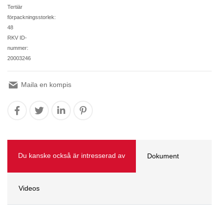
Tertiär
förpackningsstorlek:
48
RKV ID-
nummer:
20003246
Maila en kompis
Du kanske också är intresserad av
Dokument
Videos