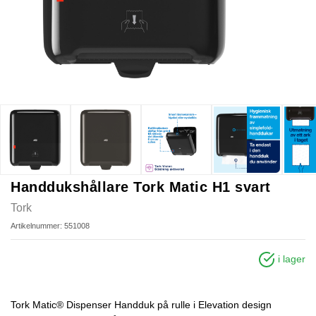
Handdukshållare Tork Matic H1 svart
Tork
Artikelnummer: 551008
i lager
Tork Matic® Dispenser Handduk på rulle i Elevation design