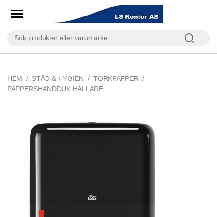
HEM
STÄD & HYGIEN
TORKPAPPER
PAPPERSHANDDUK HÅLLARE