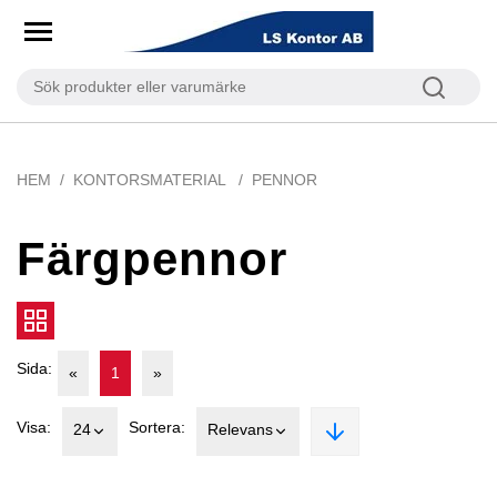
HEM
KONTORSMATERIAL
PENNOR
Färgpennor
Sida:
«
1
»
Visa:
Sortera:
24
Relevans