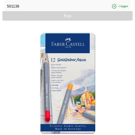
501138
i lager
Köp