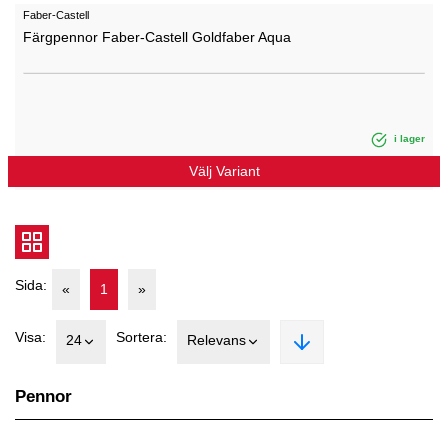
Faber-Castell
Färgpennor Faber-Castell Goldfaber Aqua
i lager
Välj Variant
Sida:
«
1
»
Visa:
Sortera:
24
Relevans
Pennor